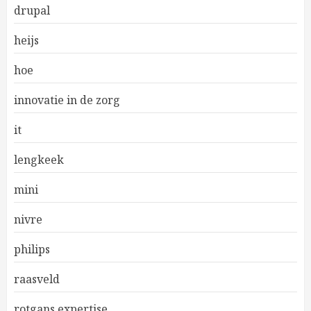
drupal
heijs
hoe
innovatie in de zorg
it
lengkeek
mini
nivre
philips
raasveld
rotgans expertise