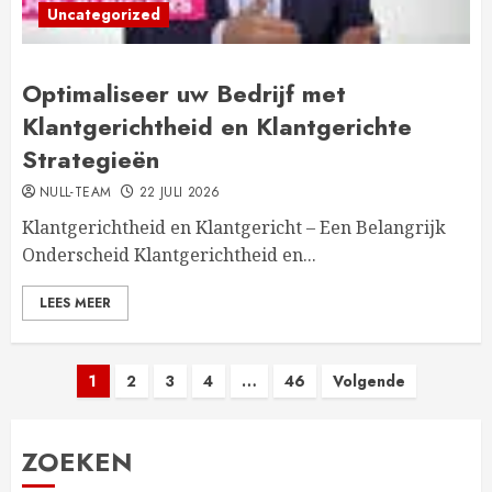
Uncategorized
Optimaliseer uw Bedrijf met
Klantgerichtheid en Klantgerichte
Strategieën
NULL-TEAM
22 JULI 2026
Klantgerichtheid en Klantgericht – Een Belangrijk
Onderscheid Klantgerichtheid en...
LEES MEER
Berichten
1
2
3
4
…
46
Volgende
paginering
ZOEKEN