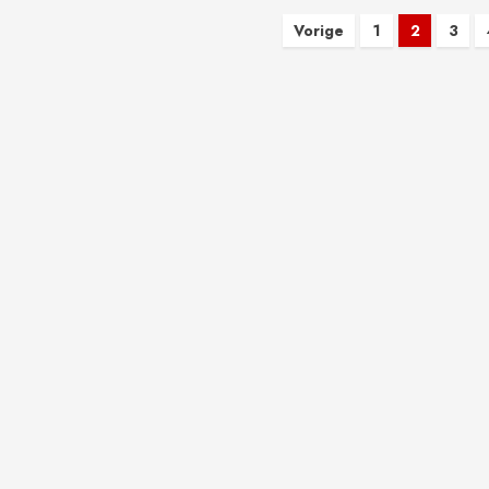
Berichten
Vorige
1
2
3
paginering