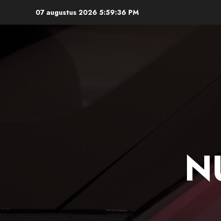
Ga
07 augustus 2026
5:59:37 PM
naar
de
inhoud
N