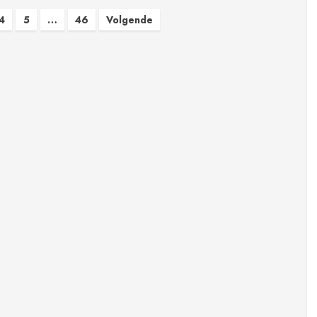
4
5
…
46
Volgende