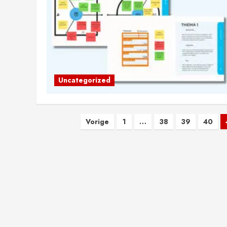
Uncategorized
Berichten
Vorige
1
…
38
39
40
paginering