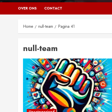
OVER ONS
CONTACT
Home
null-team
Pagina 41
null-team
Uncategorized