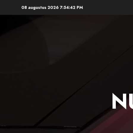
Ga
08 augustus 2026
7:54:43 PM
naar
de
inhoud
N