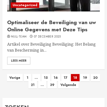
Uncategorized
Optimaliseer de Beveiliging van uw
Online Gegevens met Deze Tips
NULL-TEAM
07 DECEMBER 2025
Artikel over Beveiliging Beveiliging: Het Belang
van Bescherming in...
LEES MEER
Berichten
Vorige
1
…
15
16
17
18
19
20
21
…
39
Volgende
paginering