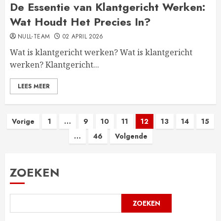
De Essentie van Klantgericht Werken:
Wat Houdt Het Precies In?
NULL-TEAM
02 APRIL 2026
Wat is klantgericht werken? Wat is klantgericht
werken? Klantgericht...
LEES MEER
Berichten
Vorige
1
…
9
10
11
12
13
14
15
…
46
Volgende
paginering
ZOEKEN
ZOEKEN