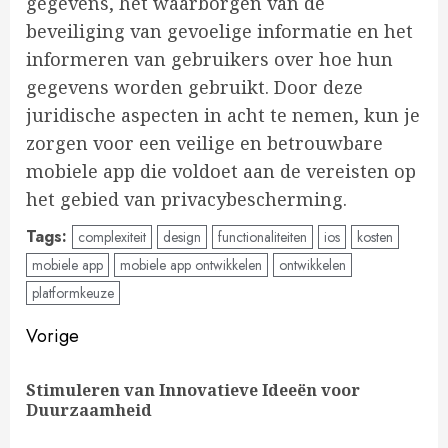
gegevens, het waarborgen van de
beveiliging van gevoelige informatie en het
informeren van gebruikers over hoe hun
gegevens worden gebruikt. Door deze
juridische aspecten in acht te nemen, kun je
zorgen voor een veilige en betrouwbare
mobiele app die voldoet aan de vereisten op
het gebied van privacybescherming.
Tags:
complexiteit
design
functionaliteiten
ios
kosten
mobiele app
mobiele app ontwikkelen
ontwikkelen
platformkeuze
Doorgaan
Vorige
met
Stimuleren van Innovatieve Ideeën voor
Vo
lezen
Duurzaamheid
ber