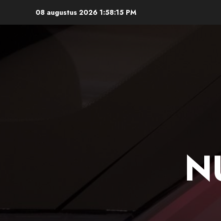
Ga
08 augustus 2026
1:58:16 PM
naar
de
inhoud
N