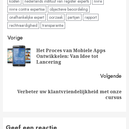
kosten
nederlands instituut van register experts
nivre
nivre contra expertise
objectieve beoordeling
onafhankelijke expert
oorzaak
partijen
rapport
rechtvaardigheid
transparantie
Doorgaan
Vorige
met
Het Proces van Mobiele Apps
Vo
Ontwikkelen: Van Idee tot
lezen
ber
Lancering
Volgende
Verbeter uw klantvriendelijkheid met onze
Volgende
cursus
bericht:
Geef een reactie