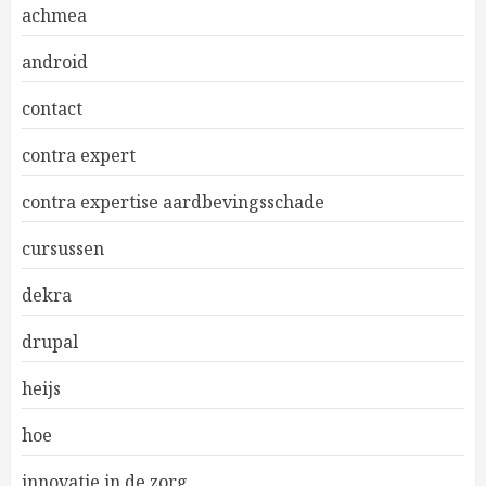
achmea
android
contact
contra expert
contra expertise aardbevingsschade
cursussen
dekra
drupal
heijs
hoe
innovatie in de zorg