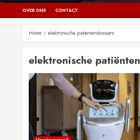
OVER ONS
CONTACT
Home
elektronische patiëntendossiers
elektronische patiënte
Uncategorized