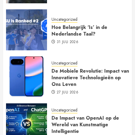
Uncategorized
Hoe Belangrijk ‘Is’ in de
Nederlandse Taal?
31 JULI 2026
Uncategorized
De Mobiele Revolutie: Impact van
Innovatieve Technologieën op
Ons Leven
27 JULI 2026
Uncategorized
De Impact van OpenAI op de
Wereld van Kunstmatige
Intelligentie