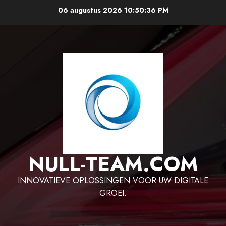
Ga
06 augustus 2026
10:50:37 PM
naar
de
inhoud
NULL-TEAM.COM
INNOVATIEVE OPLOSSINGEN VOOR UW DIGITALE
GROEI.