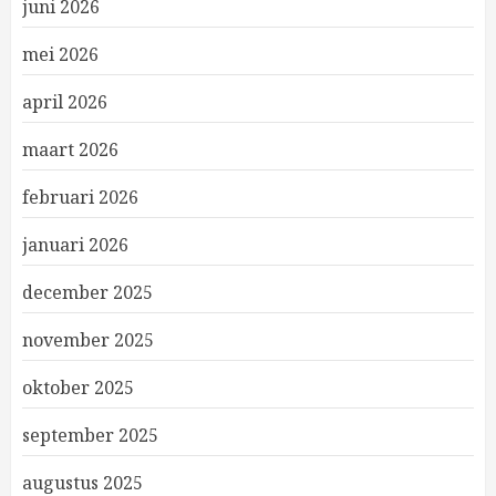
juni 2026
mei 2026
april 2026
maart 2026
februari 2026
januari 2026
december 2025
november 2025
oktober 2025
september 2025
augustus 2025