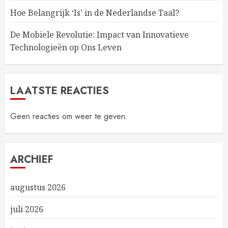
Hoe Belangrijk ‘Is’ in de Nederlandse Taal?
De Mobiele Revolutie: Impact van Innovatieve
Technologieën op Ons Leven
LAATSTE REACTIES
Geen reacties om weer te geven.
ARCHIEF
augustus 2026
juli 2026