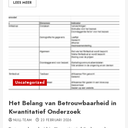
LEES MEER
Uncategorized
Het Belang van Betrouwbaarheid in
Kwantitatief Onderzoek
NULL-TEAM
23 FEBRUARI 2026