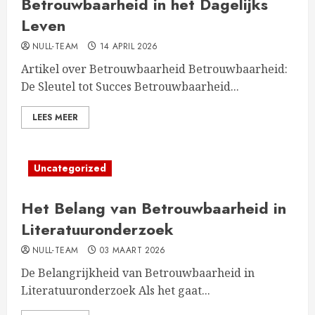
Betrouwbaarheid in het Dagelijks
Leven
NULL-TEAM
14 APRIL 2026
Artikel over Betrouwbaarheid Betrouwbaarheid:
De Sleutel tot Succes Betrouwbaarheid...
LEES MEER
Uncategorized
Het Belang van Betrouwbaarheid in
Literatuuronderzoek
NULL-TEAM
03 MAART 2026
De Belangrijkheid van Betrouwbaarheid in
Literatuuronderzoek Als het gaat...