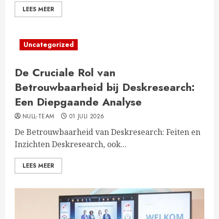
LEES MEER
Uncategorized
De Cruciale Rol van
Betrouwbaarheid bij Deskresearch:
Een Diepgaande Analyse
NULL-TEAM
01 JULI 2026
De Betrouwbaarheid van Deskresearch: Feiten en
Inzichten Deskresearch, ook...
LEES MEER