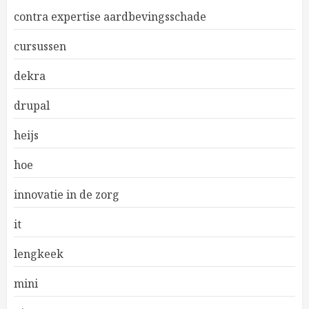
contra expertise aardbevingsschade
cursussen
dekra
drupal
heijs
hoe
innovatie in de zorg
it
lengkeek
mini