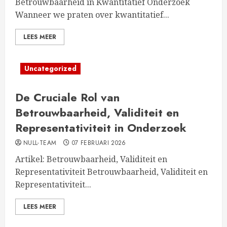
Betrouwbaarheid in Kwantitatief Onderzoek
Wanneer we praten over kwantitatief...
LEES MEER
Uncategorized
De Cruciale Rol van
Betrouwbaarheid, Validiteit en
Representativiteit in Onderzoek
NULL-TEAM
07 FEBRUARI 2026
Artikel: Betrouwbaarheid, Validiteit en
Representativiteit Betrouwbaarheid, Validiteit en
Representativiteit...
LEES MEER