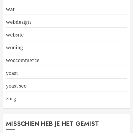
wat
webdesign
website
woning
woocommerce
yoast
yoast seo
zorg
MISSCHIEN HEB JE HET GEMIST