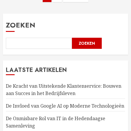
paginering
ZOEKEN
ZOEKEN
LAATSTE ARTIKELEN
De Kracht van Uitstekende Klantenservice: Bouwen
aan Succes in het Bedrijfsleven
De Invloed van Google AI op Moderne Technologieën
De Onmisbare Rol van IT in de Hedendaagse
Samenleving