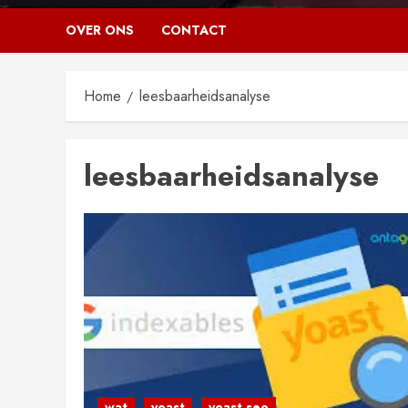
OVER ONS
CONTACT
Home
leesbaarheidsanalyse
leesbaarheidsanalyse
wat
yoast
yoast seo