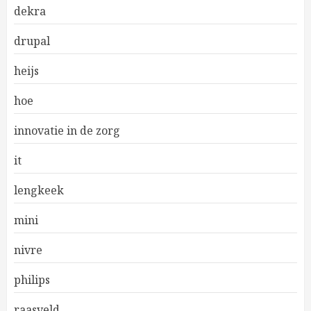
dekra
drupal
heijs
hoe
innovatie in de zorg
it
lengkeek
mini
nivre
philips
raasveld