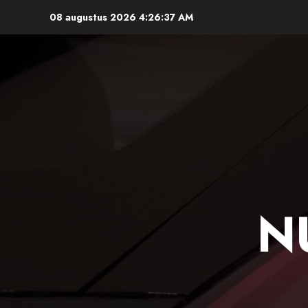
Ga
08 augustus 2026
4:26:37 AM
naar
de
inhoud
N