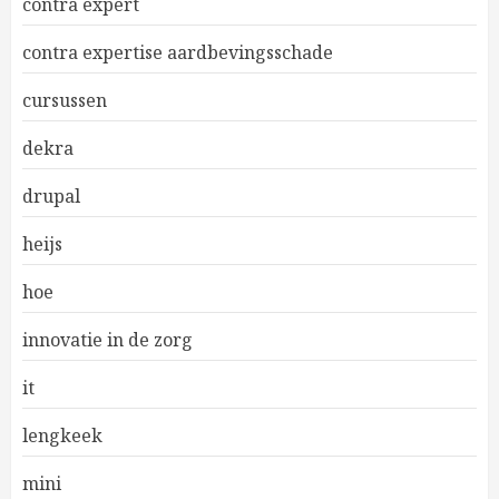
contra expert
contra expertise aardbevingsschade
cursussen
dekra
drupal
heijs
hoe
innovatie in de zorg
it
lengkeek
mini