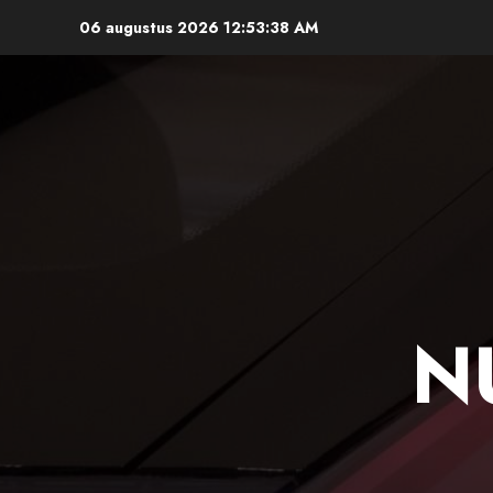
Ga
06 augustus 2026
12:53:38 AM
naar
de
inhoud
N