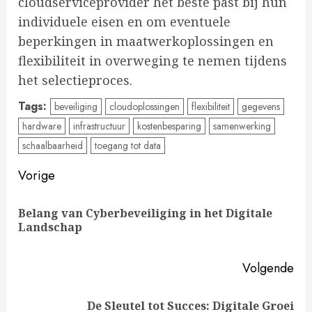
cloudserviceprovider het beste past bij hun
individuele eisen en om eventuele
beperkingen in maatwerkoplossingen en
flexibiliteit in overweging te nemen tijdens
het selectieproces.
Tags:
beveiliging
cloudoplossingen
flexibiliteit
gegevens
hardware
infrastructuur
kostenbesparing
samenwerking
schaalbaarheid
toegang tot data
Doorgaan
Vorige
met
Belang van Cyberbeveiliging in het Digitale
Vo
lezen
Landschap
ber
Volgende
De Sleutel tot Succes: Digitale Groei
Volgende