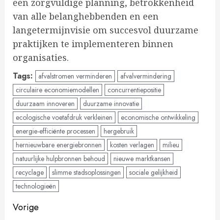
een zorgvuldige planning, betrokkenheid
van alle belanghebbenden en een
langetermijnvisie om succesvol duurzame
praktijken te implementeren binnen
organisaties.
Tags:
afvalstromen verminderen
afvalvermindering
circulaire economiemodellen
concurrentiepositie
duurzaam innoveren
duurzame innovatie
ecologische voetafdruk verkleinen
economische ontwikkeling
energie-efficiënte processen
hergebruik
hernieuwbare energiebronnen
kosten verlagen
milieu
natuurlijke hulpbronnen behoud
nieuwe marktkansen
recyclage
slimme stadsoplossingen
sociale gelijkheid
technologieën
Doorgaan
Vorige