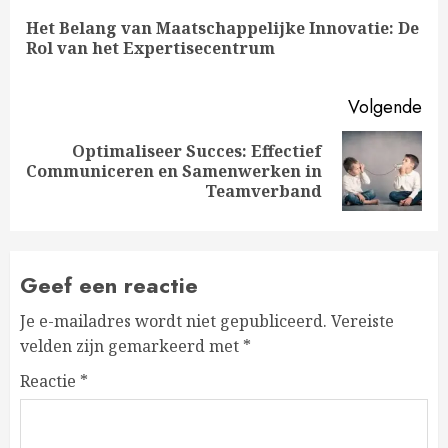
met
Het Belang van Maatschappelijke Innovatie: De
Vo
lezen
Rol van het Expertisecentrum
ber
Volgende
Optimaliseer Succes: Effectief
Volgende
Communiceren en Samenwerken in
bericht:
Teamverband
Geef een reactie
Je e-mailadres wordt niet gepubliceerd.
Vereiste
velden zijn gemarkeerd met
*
Reactie
*