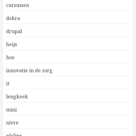
cursussen
dekra
drupal
heijs
hoe
innovatie in de zorg
it
lengkeek
mini
nivre
philips