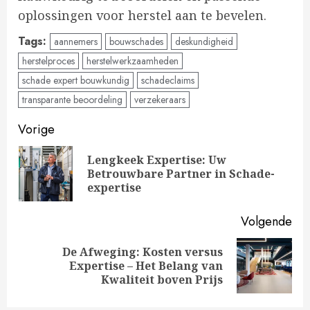
oplossingen voor herstel aan te bevelen.
Tags:
aannemers
bouwschades
deskundigheid
herstelproces
herstelwerkzaamheden
schade expert bouwkundig
schadeclaims
transparante beoordeling
verzekeraars
Doorgaan
Vorige
met
Lengkeek Expertise: Uw
Vo
Betrouwbare Partner in Schade-
lezen
ber
expertise
Volgende
De Afweging: Kosten versus
Volgende
Expertise – Het Belang van
bericht:
Kwaliteit boven Prijs