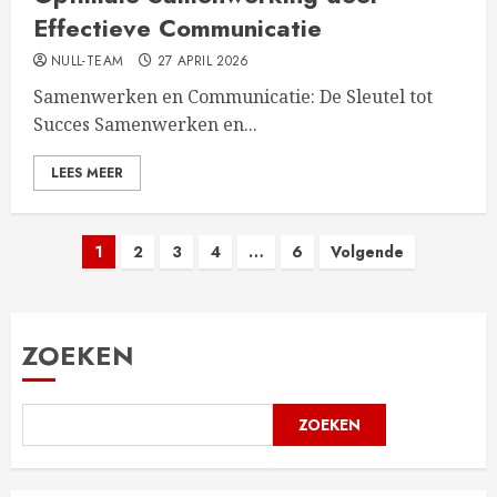
Effectieve Communicatie
NULL-TEAM
27 APRIL 2026
Samenwerken en Communicatie: De Sleutel tot
Succes Samenwerken en...
LEES MEER
Berichten
1
2
3
4
…
6
Volgende
paginering
ZOEKEN
ZOEKEN