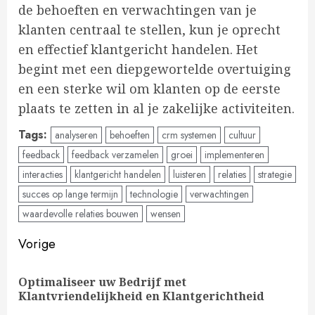
de behoeften en verwachtingen van je
klanten centraal te stellen, kun je oprecht
en effectief klantgericht handelen. Het
begint met een diepgewortelde overtuiging
en een sterke wil om klanten op de eerste
plaats te zetten in al je zakelijke activiteiten.
Tags:
analyseren
behoeften
crm systemen
cultuur
feedback
feedback verzamelen
groei
implementeren
interacties
klantgericht handelen
luisteren
relaties
strategie
succes op lange termijn
technologie
verwachtingen
waardevolle relaties bouwen
wensen
Doorgaan
Vorige
met
Optimaliseer uw Bedrijf met
Vo
lezen
Klantvriendelijkheid en Klantgerichtheid
ber