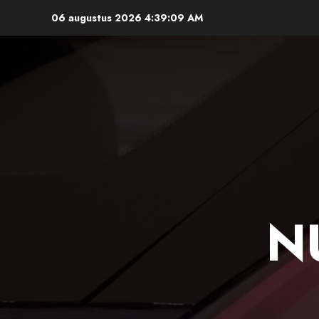
Ga
06 augustus 2026
4:39:10 AM
naar
de
inhoud
N