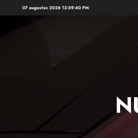
Ga
07 augustus 2026
12:59:41 PM
naar
de
inhoud
N