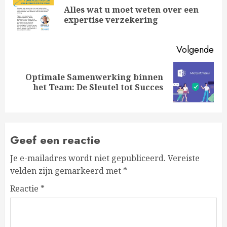
met
Alles wat u moet weten over een
Vo
lezen
expertise verzekering
ber
Volgende
Optimale Samenwerking binnen
Volgende
het Team: De Sleutel tot Succes
bericht:
Geef een reactie
Je e-mailadres wordt niet gepubliceerd.
Vereiste
velden zijn gemarkeerd met
*
Reactie
*