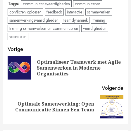
Tags:
communicatievaardigheden
communiceren
conflicten oplossen
feedback
interactie
samenwerken
samenwerkingsvaardigheden
teamdynamiek
training
training samenwerken en communiceren
vaardigheden
voordelen
Doorgaan
Vorige
met
Optimaliseer Teamwerk met Agile
Vo
Samenwerken in Moderne
lezen
ber
Organisaties
Volgende
Optimale Samenwerking: Open
Volgende
Communicatie Binnen Een Team
bericht: