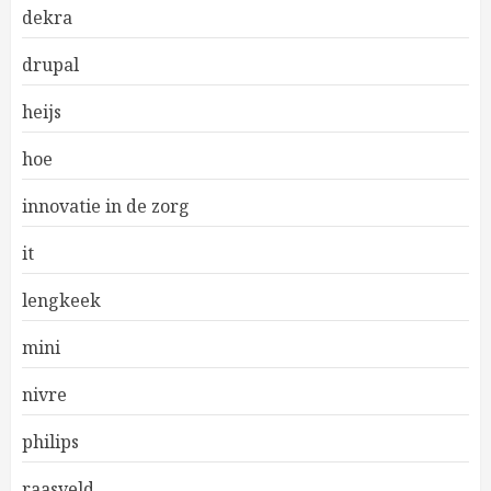
dekra
drupal
heijs
hoe
innovatie in de zorg
it
lengkeek
mini
nivre
philips
raasveld