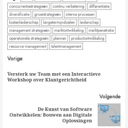
concurrentiestrategieën
continu verbetering
differentiatie
diversificatie
groeistrategieën
interne processen
kostenleiderschap
langetermijndoelen
leiderschap
management strategieën
marktontwikkeling
marktpenetratie
operationele strategieën
plannen
productontwikkeling
resource management
talentmanagement
Doorgaan
Vorige
met
Versterk uw Team met een Interactieve
Vo
lezen
Workshop over Klantgerichtheid
ber
Volgende
De Kunst van Software
Volgende
Ontwikkelen: Bouwen aan Digitale
bericht:
Oplossingen