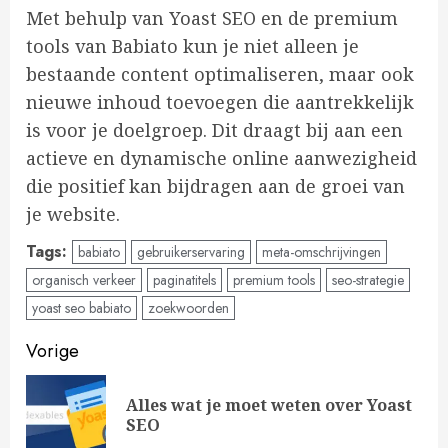
Met behulp van Yoast SEO en de premium
tools van Babiato kun je niet alleen je
bestaande content optimaliseren, maar ook
nieuwe inhoud toevoegen die aantrekkelijk
is voor je doelgroep. Dit draagt bij aan een
actieve en dynamische online aanwezigheid
die positief kan bijdragen aan de groei van
je website.
Tags:
babiato
gebruikerservaring
meta-omschrijvingen
organisch verkeer
paginatitels
premium tools
seo-strategie
yoast seo babiato
zoekwoorden
Doorgaan
Vorige
met
Alles wat je moet weten over Yoast
Vo
lezen
SEO
ber